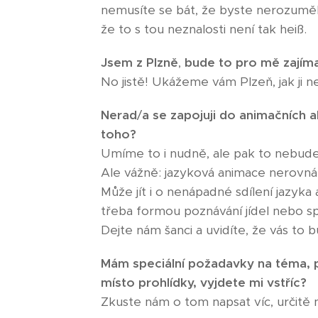
nemusíte se bát, že byste nerozuměli.
že to s tou neznalosti není tak heiß.
Jsem
z
Plzně
,
bude
to
pro
mě
zajím
No jistě! Ukážeme vám Plzeň, jak ji n
Nerad
/
a
se
zapojuji
do
animačních
a
toho?
Umíme to i nudně, ale pak to nebude
Ale vážně: jazyková animace nerovná 
Může jít i o nenápadné sdílení jazyka a
třeba formou poznávání jídel nebo sp
Dejte nám šanci a uvidíte, že vás to b
Mám
speciální
požadavky
na
téma,
místo
prohlídky,
vyjdete
mi
vstříc?
Zkuste nám o tom napsat víc, určitě