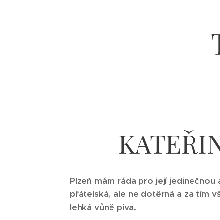
KATEŘI
Plzeň mám ráda pro její jedinečnou a
přátelská, ale ne dotěrná a za tím vší
lehká vůně piva.