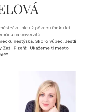
DELOVÁ
městečku, ale už pěknou řádku let
němčinu na univerzitě.
Německu nestýská. Skoro vůbec! Jestli
y Zažij Plzeň!: Ukážeme ti město
át?"
m