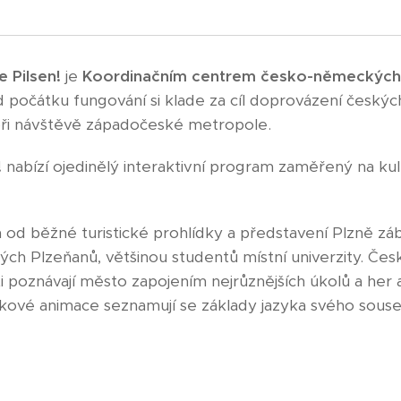
e Pilsen!
je
Koordinačním centrem česko-německýc
d počátku fungování si klade za cíl doprovázení česk
ři návštěvě západočeské metropole.
!
nabízí ojedinělý interaktivní program zaměřený na kultu
n od běžné turistické prohlídky a představení Plzně 
ých Plzeňanů, většinou studentů místní univerzity. Če
ti poznávají město zapojením nejrůznějších úkolů a her
kové animace seznamují se základy jazyka svého souse