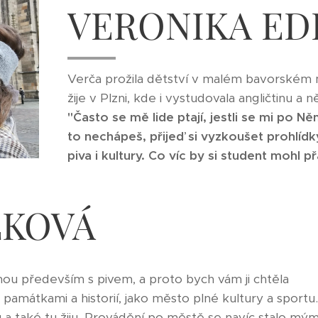
VERONIKA E
Verča prožila dětství v malém bavorském 
žije v Plzni, kde i vystudovala angličtinu a 
"Často se mě lide ptají, jestli se mi po 
to nechápeš, přijeď si vyzkoušet prohlídk
piva i kultury. Co víc by si student mohl př
LKOVÁ
ou především s pivem, a proto bych vám ji chtěla
 památkami a historií, jako město plné kultury a sportu.
a také tu žiju. Provádění po městě se navíc stalo mý