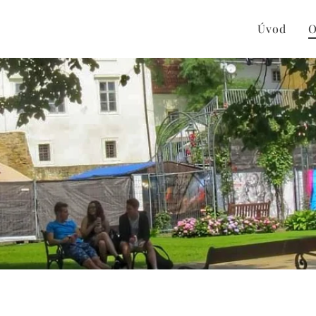
Úvod
O