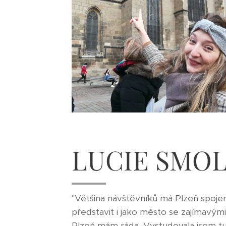
LUCIE SMO
"Většina návštěvníků má Plzeň spojen
představit i jako město se zajímavými
Plzeň mám ráda. Vystudovala jsem tu 