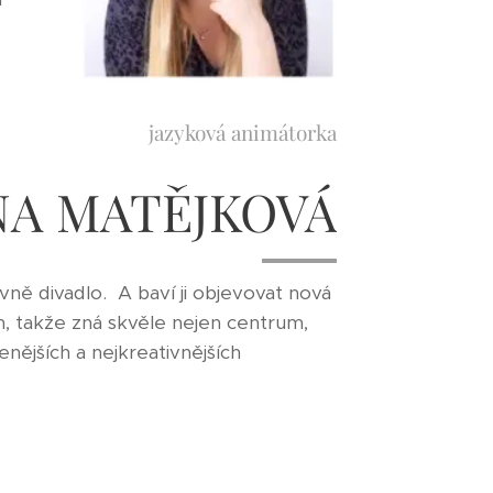
jazyková animátorka
NA MATĚJKOVÁ
vně divadlo. A baví ji objevovat nová
ch, takže zná skvěle nejen centrum,
šenějších a nejkreativnějších