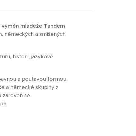
h
výměn mládeže Tandem
ých, německých a smíšených
ru, historii, jazykové
zábavnou a poutavou formou
ské a německé skupiny z
 a zároveň se
da.