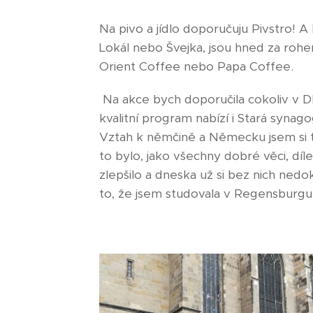
Na pivo a jídlo doporučuju Pivstro! 
Lokál nebo Švejka, jsou hned za roh
Orient Coffee nebo Papa Coffee.
Na akce bych doporučila cokoliv v 
kvalitní program nabízí i Stará synago
Vztah k němčině a Německu jsem si t
to bylo, jako všechny dobré věci, d
zlepšilo a dneska už si bez nich nedok
to, že jsem studovala v Regensburg